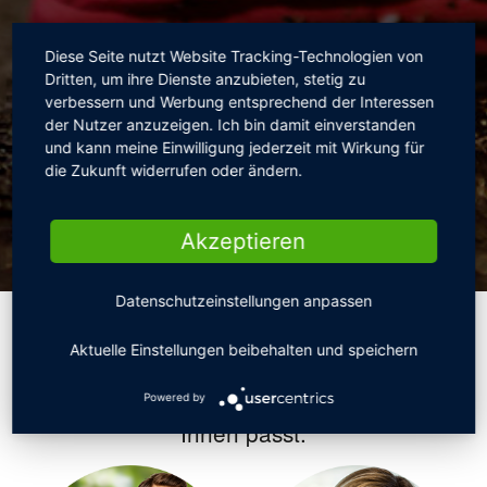
Diese Seite nutzt Website Tracking-Technologien von
Dritten, um ihre Dienste anzubieten, stetig zu
verbessern und Werbung entsprechend der Interessen
der Nutzer anzuzeigen. Ich bin damit einverstanden
und kann meine Einwilligung jederzeit mit Wirkung für
die Zukunft widerrufen oder ändern.
Akzeptieren
Welcher Typ sind Sie?
Wählen Sie einen Bedarfstypen, der zu
Powered by
Ihnen passt.