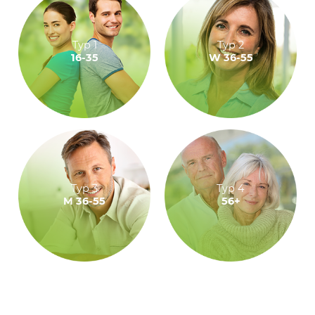
Typ 1
Typ 2
16-35
W 36-55
Typ 3
Typ 4
M 36-55
56+